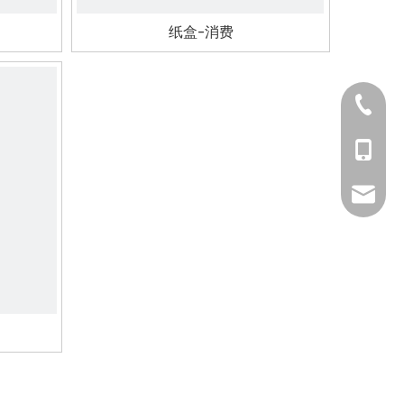
纸盒-消费
400 82
133559
sales@s